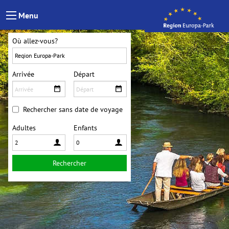
Passer au contenu
Menu
Où allez-vous?
Arrivée
Départ
Rechercher sans date de voyage
Adultes
Enfants
Rechercher