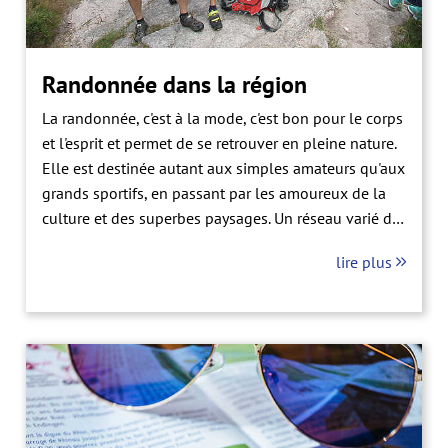
Randonnée dans la région
La randonnée, c'est à la mode, c'est bon pour le corps
et l'esprit et permet de se retrouver en pleine nature.
Elle est destinée autant aux simples amateurs qu'aux
grands sportifs, en passant par les amoureux de la
culture et des superbes paysages. Un réseau varié de
sentiers de randonnée vous mène aux détours de
lire plus
circuits régionaux pour découvrir les superbe vallée
du Rhin et la Forêt Noire toute proche.