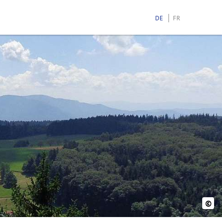
DE
FR
©