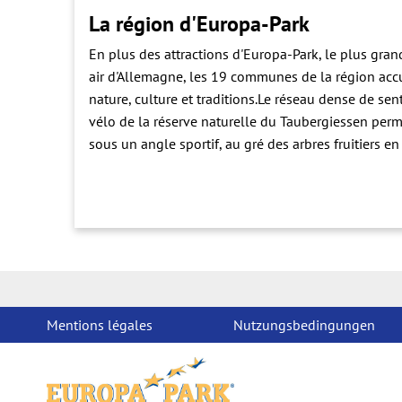
La région d'Europa-Park
En plus des attractions d'Europa-Park, le plus grand
air d'Allemagne, les 19 communes de la région accu
nature, culture et traditions.Le réseau dense de se
vélo de la réserve naturelle du Taubergiessen perm
sous un angle sportif, au gré des arbres fruitiers en
ou de villages baroques. La cuisine de Baden et ses 
noire, ainsi que des vins régionaux d'exception et
vacances diverses et variées, dans différentes catég
à la découverte. Le pendant culturel n'est pas en res
historiques, châteaux, ruines et de nombreux musé
tabac "südbadischen Tabakproduktion" sont toute l
sorties cuturelles pendant votre séjour dans la rég
Mentions légales
Nutzungsbedingungen