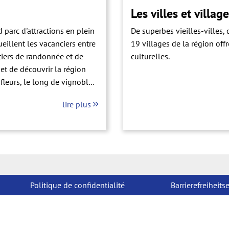
Les villes et villag
 parc d'attractions en plein
De superbes vieilles-villes,
eillent les vacanciers entre
19 villages de la région offr
ntiers de randonnée et de
culturelles.
et de découvrir la région
 fleurs, le long de vignobles
spécialités de la forêt
lire plus
 de nombreuses locations de
ories invitent à la détente et
te: vieilles villes
es dont la production de
'année durant des idées de
ion d'Europa-Park.
Politique de confidentialité
Barrierefreiheits