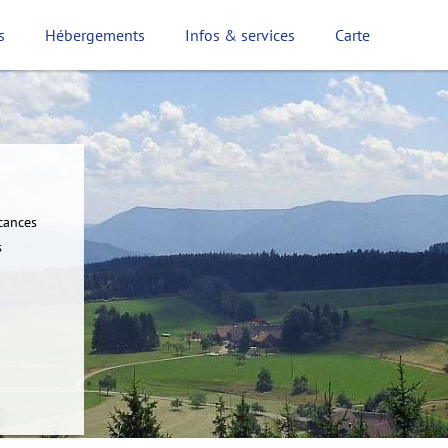
s
Hébergements
Infos & services
Carte
cances
s