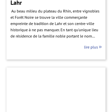
Lahr
Au beau milieu du plateau du Rhin, entre vignobles
et Forêt Noire se trouve la ville commerçante
empreinte de tradition de Lahr et son centre-ville
historique à ne pas manquer. En tant qu'unique lieu
de résidence de la famille noble portant le nom
de Geroldseck, la "tour des cigognes" est le dernier
lire plus
vestige de l'ancien Tiefburg et symbole de Lahr. Les
bâtiments habitables et commerçants de style
baroque tardif témoignent des échanges
commerciaux du XVIIIème siècle.