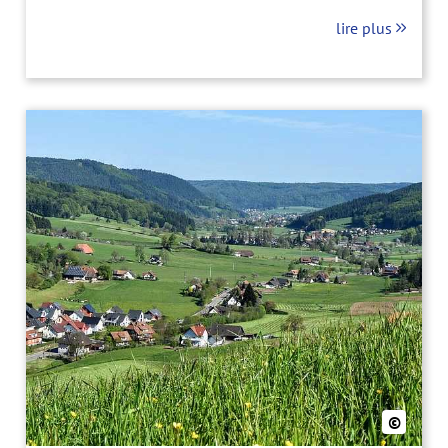
commune offre de nombreux loisirs dont notamment
lire plus
la réserve de Taubergießen et les offres du parc
naturel du Rheinauen. Il y a quelques dizaines
d’années, une telle évolution de ce village de
pêcheurs et d’agriculteurs ne semblait pas
envisageable.
©