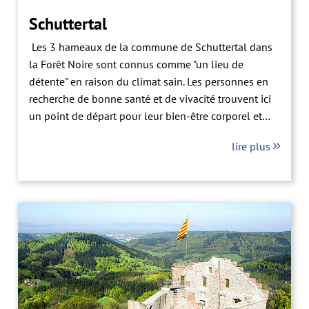
Schuttertal
Les 3 hameaux de la commune de Schuttertal dans
la Forêt Noire sont connus comme "un lieu de
détente" en raison du climat sain. Les personnes en
recherche de bonne santé et de vivacité trouvent ici
un point de départ pour leur bien-être corporel et
psychique. Retrouvez l'équilibre dans la vallée de
lire plus
Schuttertal grâce à l'authenticité des lieux. Sorties
dans l'air pur des montagnes, paysages fabuleux de
la Forêt Noire, aliments naturels arrivant directement
depuis chez le producteur et rencontre de personnes
accueillantes, de leur culture et leurs coutumes: voici
de quoi soigner le corps et l'esprit.