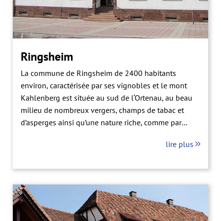
Ringsheim
La commune de Ringsheim de 2400 habitants
environ, caractérisée par ses vignobles et le mont
Kahlenberg est située au sud de l‘Ortenau, au beau
milieu de nombreux vergers, champs de tabac et
d’asperges ainsi qu’une nature riche, comme par
exemple la réserve naturelle "Elzwiesen". Il y a plus
lire plus
de 2000 ans et de nouveau entre 1937 et 1969,
l’activité de la commune comprenait également
l’extraction de minerai.À ne pas manquer dans le
village: le nouveau centre-ville avec l’ancienne
mairie sur la place de la mairie récemment rénovée
ainsi que l’église baroque datant de 1785, qui