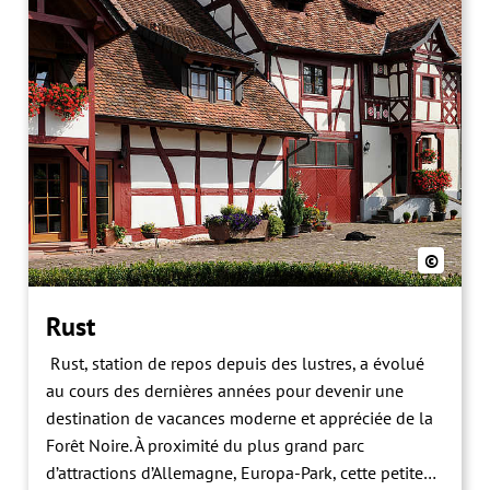
accueille une superbe crèche pendant la période de
Noël à voir absolument. La chapelle St. Jean
constitue également un trésor culturel datant du
XVIIème siècle et abrite des fresques murales
rendues visibles au cours de travaux de restauration.
©
Rust
Rust, station de repos depuis des lustres, a évolué
au cours des dernières années pour devenir une
destination de vacances moderne et appréciée de la
Forêt Noire. À proximité du plus grand parc
d’attractions d’Allemagne, Europa-Park, cette petite