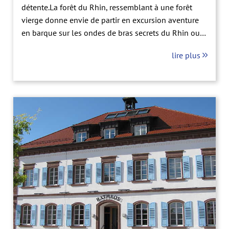
détente.La forêt du Rhin, ressemblant à une forêt
vierge donne envie de partir en excursion aventure
en barque sur les ondes de bras secrets du Rhin ou à
la découverte de l'un des sentiers longeant les rives.
lire plus
D'innombrables sentiers de vélo permettent de se
rendre au coeur de paysages proches de la nature.
Saisissez l'occasion d'une balade à vélo pour aller à
la rencontre des producteurs locaux dans leurs
magasins de ferme. Ils vous invitent à passer et à
tester les produits qu'ils proposent à la vente.