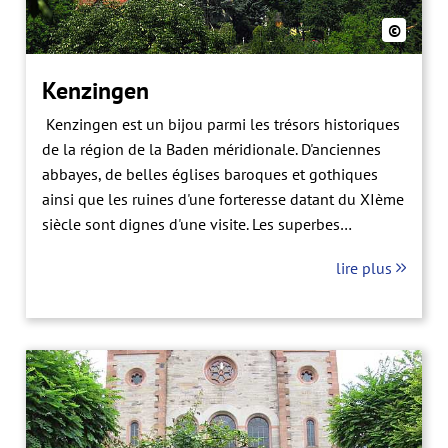
©
Kenzingen
Kenzingen est un bijou parmi les trésors historiques
de la région de la Baden méridionale. D'anciennes
abbayes, de belles églises baroques et gothiques
ainsi que les ruines d'une forteresse datant du XIème
siècle sont dignes d'une visite. Les superbes
paysages entourant cette région à la croisée de trois
lire plus
pays, l'offre culturelle vairée ainsi que les activités
sportives et loisirs font de Kenzingen un lieu de
vacances convoité.